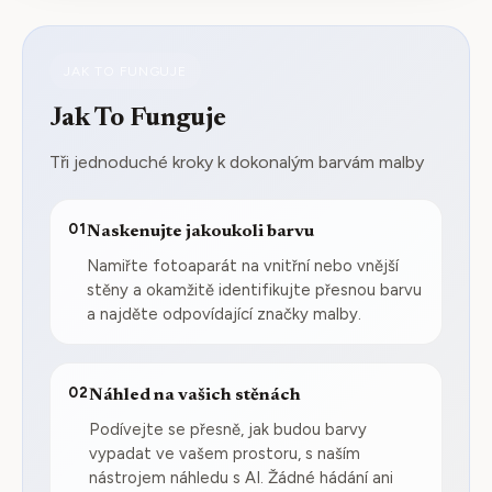
JAK TO FUNGUJE
Jak To Funguje
Tři jednoduché kroky k dokonalým barvám malby
01
Naskenujte jakoukoli barvu
Namiřte fotoaparát na vnitřní nebo vnější
stěny a okamžitě identifikujte přesnou barvu
a najděte odpovídající značky malby.
02
Náhled na vašich stěnách
Podívejte se přesně, jak budou barvy
vypadat ve vašem prostoru, s naším
nástrojem náhledu s AI. Žádné hádání ani