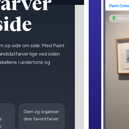
farver
side
dem op side om side. Med Paint
ndidatfarver lige ved siden
skellene i undertone og
Gem og organiser
e
dine favoritfarver
u