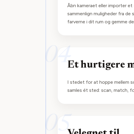
Åbn kameraet eller importer e
sammenlign muligheder fra de s
farverne i dit rum og gemme de
04
Et hurtigere 
I stedet for at hoppe mellem 
samles ét sted: scan, match, f
05
Velegnet til