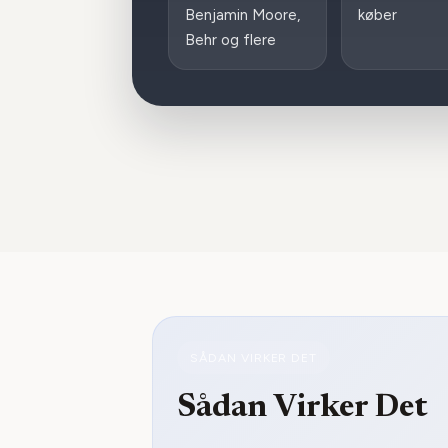
Benjamin Moore,
køber
Behr og flere
SÅDAN VIRKER DET
Sådan Virker Det