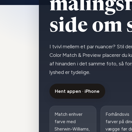
malings
side om 
I tvivl mellem et par nuancer? Stil 
Color Match & Preview placerer du ka
af hinanden i det samme foto, så for
lyshed er tydelige.
Hent appen · iPhone
Match enhver
Forhåndsvis
farve med
farver på din
Sherwin-Williams,
vægge før d