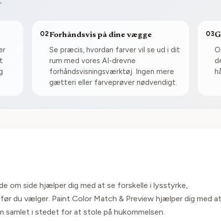
r
02
03
Forhåndsvis på dine vægge
G
er
Se præcis, hvordan farver vil se ud i dit
O
t
rum med vores AI-drevne
d
g
forhåndsvisningsværktøj. Ingen mere
h
gætteri eller farveprøver nødvendigt.
e om side hjælper dig med at se forskelle i lysstyrke,
før du vælger. Paint Color Match & Preview hjælper dig med a
samlet i stedet for at stole på hukommelsen.