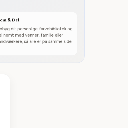
em & Del
pbyg dit personlige farvebibliotek og
el nemt med venner, familie eller
åndværkere, så alle er på samme side.
t