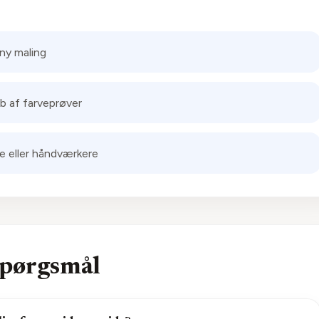
 ny maling
b af farveprøver
ie eller håndværkere
Spørgsmål