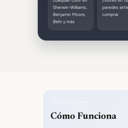
cualquier color en
colores en tu
Sherwin-Williams,
paredes ant
Benjamin Moore,
comprar
Behr y más
CÓMO FUNCIONA
Cómo Funciona