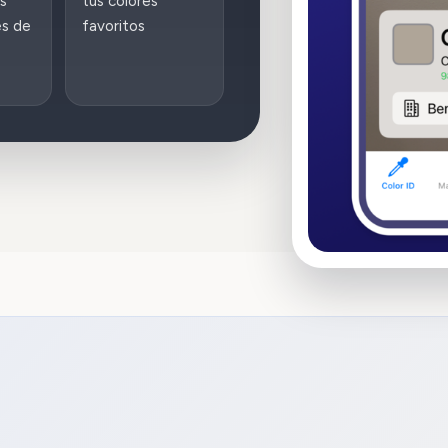
s
tus colores
es de
favoritos