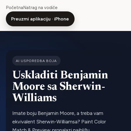
Početna
Natrag na vodiče
Preuzmi aplikaciju · iPhone
AI USPOREDBA BOJA
Uskladiti Benjamin
Moore sa Sherwin-
Williams
Imate boju Benjamin Moore, a treba vam
ekvivalent Sherwin-Williamsa? Paint Color
Match & Preview pronalazi najbližu