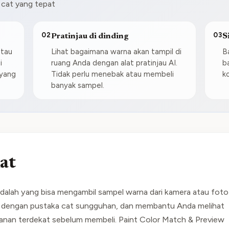
 cat yang tepat
02
03
Pratinjau di dinding
S
atau
Lihat bagaimana warna akan tampil di
B
i
ruang Anda dengan alat pratinjau AI.
b
yang
Tidak perlu menebak atau membeli
k
banyak sampel.
at
adalah yang bisa mengambil sampel warna dari kamera atau foto
 dengan pustaka cat sungguhan, dan membantu Anda melihat
anan terdekat sebelum membeli. Paint Color Match & Preview