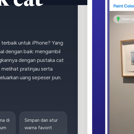
k cat
 terbaik untuk iPhone? Yang
hal dengan baik: mengambil
gkannya dengan pustaka cat
elihat pratinjau serta
luarkan uang sepeser pun.
na di
Simpan dan atur
lum
warna favorit