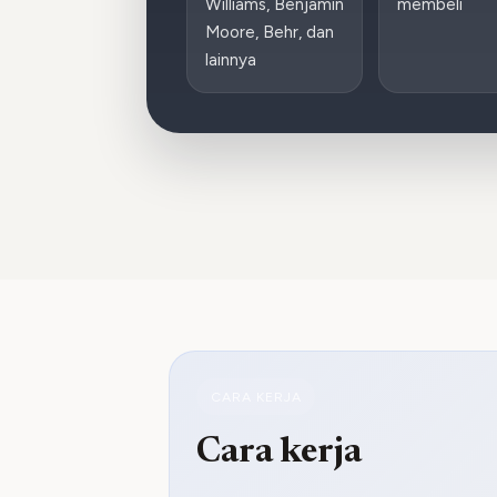
Williams, Benjamin
membeli
Moore, Behr, dan
lainnya
CARA KERJA
Cara kerja