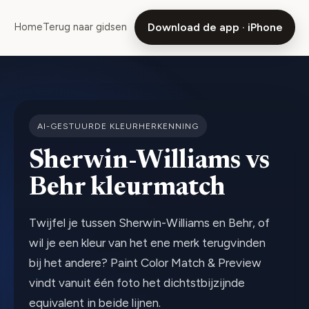
Home
Terug naar gidsen
Download de app · iPhone
AI-GESTUURDE KLEURHERKENNING
Sherwin-Williams vs
Behr kleurmatch
Twijfel je tussen Sherwin-Williams en Behr, of
wil je een kleur van het ene merk terugvinden
bij het andere? Paint Color Match & Preview
vindt vanuit één foto het dichtstbijzijnde
equivalent in beide lijnen.