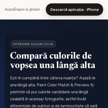
Acasă
Înapoi la ghiduri
Descarcă aplicația · iPhone
POTRIVIRE CULORI CU AI
Compară culorile de
vopsea una lângă alta
Ești în cumpănă între câteva nuanțe? Așază-le
una lângă alta. Paint Color Match & Preview îți
permite să pui culorile candidate una lângă
cealaltă în aceeași fotografie, astfel încât
diferențele de subton și de luminozitate să sară