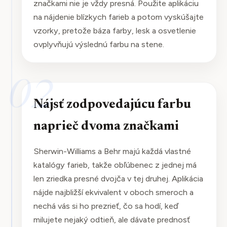
značkami nie je vždy presná. Použite aplikáciu
na nájdenie blízkych farieb a potom vyskúšajte
vzorky, pretože báza farby, lesk a osvetlenie
ovplyvňujú výslednú farbu na stene.
02
Nájsť zodpovedajúcu farbu
naprieč dvoma značkami
Sherwin-Williams a Behr majú každá vlastné
katalógy farieb, takže obľúbenec z jednej má
len zriedka presné dvojča v tej druhej. Aplikácia
nájde najbližší ekvivalent v oboch smeroch a
nechá vás si ho prezrieť, čo sa hodí, keď
milujete nejaký odtieň, ale dávate prednosť