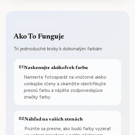
AKO TO FUNGUJE
Ako To Funguje
Tri jednoduché kroky k dokonalým farbám
01
Naskenujte akúkoľvek farbu
Namierte fotoaparát na vnútorné alebo
vonkajšie steny a okamžite identifikujte
presnú farbu a nájdite zodpovedajúce
značky farby.
02
Náhľad na vašich stenách
Pozrite sa presne, ako budú farby vyzerať