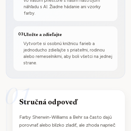
vo vašom priestore s naším nástrojom
náhľadu s AI. Žiadne hádanie ani vzorky
farby.
03
Uložte a zdieľajte
Vytvorte si osobnú knižnicu farieb a
jednoducho zdieľajte s priateľmi, rodinou
alebo remeselnikmi, aby boli všetci na jednej
strane.
01
Stručná odpoveď
Farby Sherwin-Williams a Behr sa často dajú
porovnať alebo blízko zladiť, ale zhoda naprieč