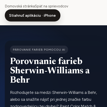
Domovská stránka
Späť na sprievodcov
Stiahnuť aplikáciu · iPhone
PÁROVANIE FARIEB POMOCOU AI
Porovnanie farieb
Sherwin-Williams a
Behr
Rozhodujete sa medzi Sherwin-Williams a Behr,
alebo sa snažíte nájsť pri jednej značke farbu
zodpovedajúcu tej druhej? Paint Color Match &