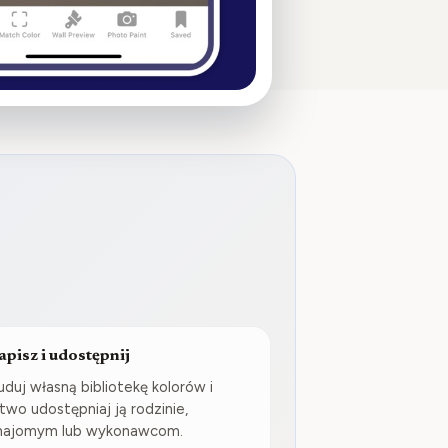
apisz i udostępnij
uduj własną bibliotekę kolorów i
atwo udostępniaj ją rodzinie,
najomym lub wykonawcom.