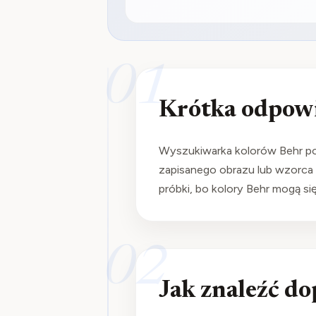
01
Krótka odpow
Wyszukiwarka kolorów Behr pom
zapisanego obrazu lub wzorca k
próbki, bo kolory Behr mogą si
02
Jak znaleźć d