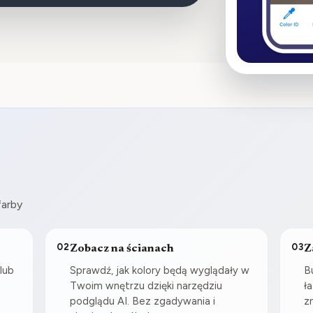
farby
02
03
Zobacz na ścianach
Z
lub
Sprawdź, jak kolory będą wyglądały w
B
i
Twoim wnętrzu dzięki narzędziu
ł
podglądu AI. Bez zgadywania i
z