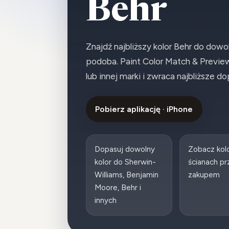
Behr
Znajdź najbliższy kolor Behr do dowol
podoba. Paint Color Match & Preview 
lub innej marki i zwraca najbliższe d
Pobierz aplikację · iPhone
Dopasuj dowolny
Zobacz kol
kolor do Sherwin-
ścianach p
Williams, Benjamin
zakupem
Moore, Behr i
innych