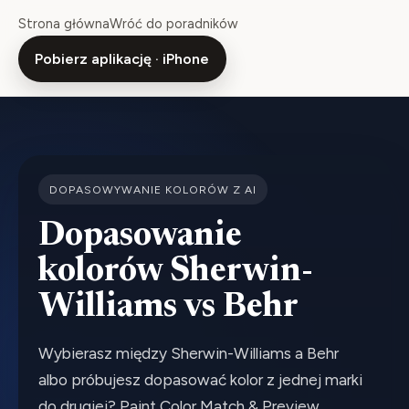
Strona główna
Wróć do poradników
Pobierz aplikację · iPhone
DOPASOWYWANIE KOLORÓW Z AI
Dopasowanie
kolorów Sherwin-
Williams vs Behr
Wybierasz między Sherwin-Williams a Behr
albo próbujesz dopasować kolor z jednej marki
do drugiej? Paint Color Match & Preview