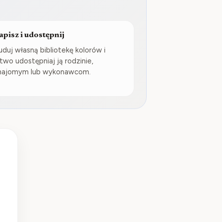
apisz i udostępnij
uduj własną bibliotekę kolorów i
atwo udostępniaj ją rodzinie,
najomym lub wykonawcom.