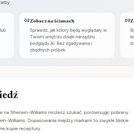
farby
02
03
Zobacz na ścianach
Z
lub
Sprawdź, jak kolory będą wyglądały w
B
i
Twoim wnętrzu dzięki narzędziu
ł
podglądu AI. Bez zgadywania i
z
zbędnych próbek.
iedź
 na Sherwin-Williams możesz szukać, porównując pobrany
rwin-Williams. Dopasowania między markami to zwykle bliskie
ne kopie receptury.