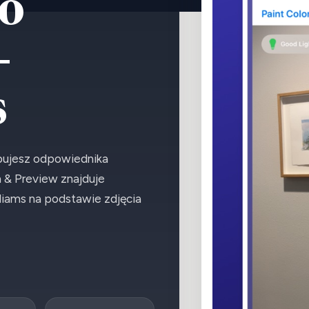
o
-
s
ebujesz odpowiednika
 & Preview znajduje
liams na podstawie zdjęcia