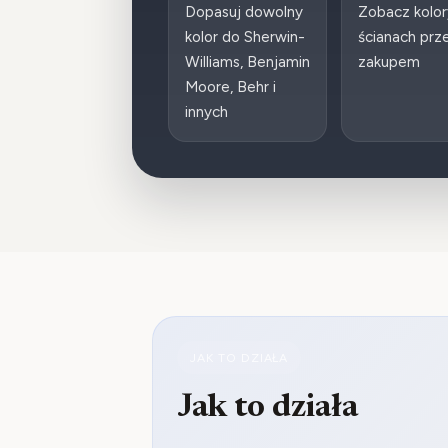
Dopasuj dowolny
Zobacz kolor
kolor do Sherwin-
ścianach prz
Williams, Benjamin
zakupem
Moore, Behr i
innych
JAK TO DZIAŁA
Jak to działa