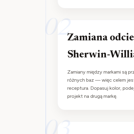
02
Zamiana odci
Sherwin-Will
Zamiany między markami są prz
różnych baz — więc celem jest
receptura. Dopasuj kolor, pode
projekt na drugą markę.
03