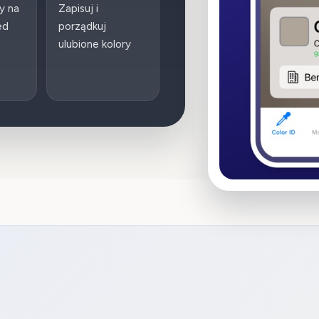
y na
Zapisuj i
ed
porządkuj
ulubione kolory