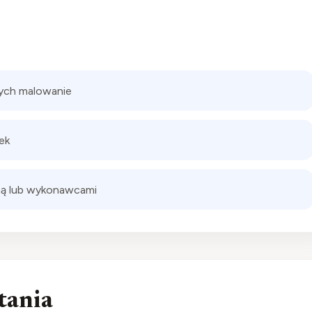
cych malowanie
ek
ziną lub wykonawcami
tania