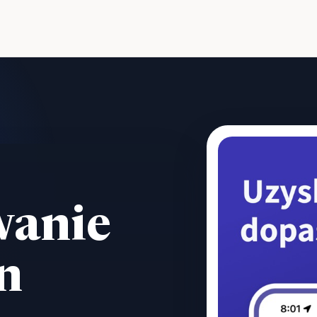
anie
n