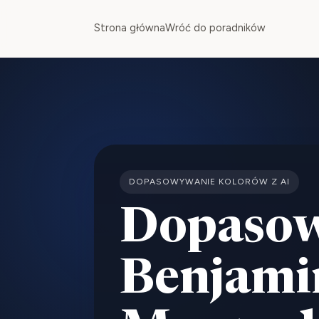
Strona główna
Wróć do poradników
DOPASOWYWANIE KOLORÓW Z AI
Dopasow
Benjami