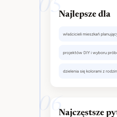
05
Najlepsze dla
właścicieli mieszkań planują
projektów DIY i wyboru prób
dzielenia się kolorami z rod
06
Najczęstsze py